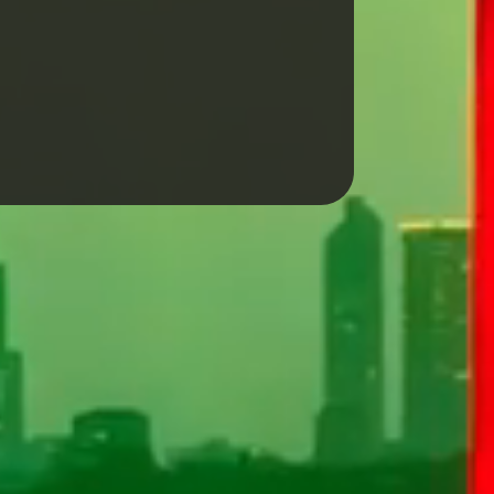
ıdır. Ziyaretçilerin ve
formda birleştirerek daha