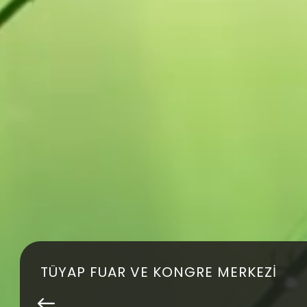
MyTüyap ile Dijit
Deneyimine Geçi