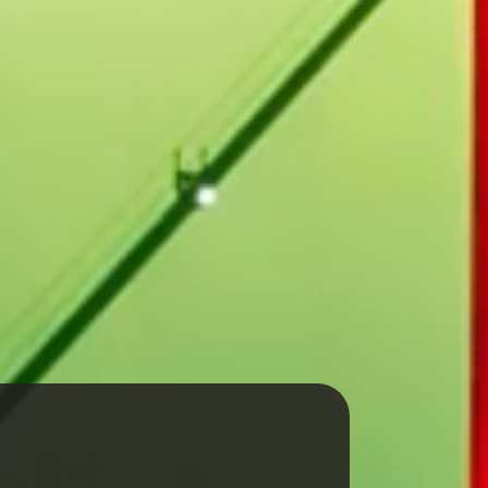
al Fuar
n!