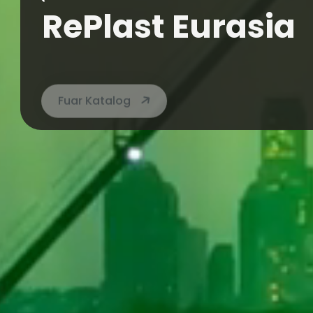
MyTüyap, Tüyap’ın dijital fuar uygulamas
katılımcıların fuar deneyimini tek plat
akıllı, hızlı ve kolay hale getirir.