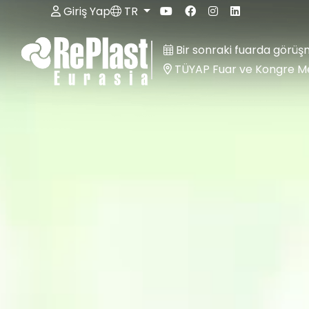
Giriş Yap
TR
Bir sonraki fuarda görüş
TÜYAP Fuar ve Kongre M