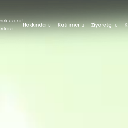
mek üzere!
Hakkında
Katılımcı
Ziyaretçi
K
erkezi