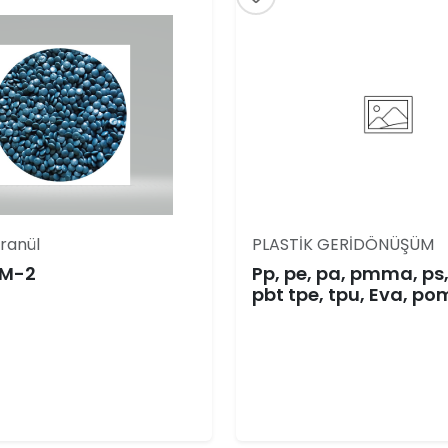
ranül
PLASTİK GERİDÖNÜŞÜM
PM-2
Pp, pe, pa, pmma, ps,
pbt tpe, tpu, Eva, po